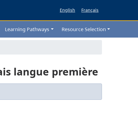
English
Français
Learning Pathways
Resource Selection
çais langue première