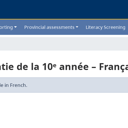
Skip
to
main
content
orting
Provincial assessments
Literacy Screening
atie de la 10ᵉ année – Fran
le in French.