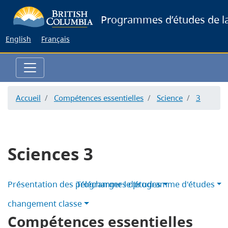
Skip
Programmes d’études de la
to
main
English
Français
content
Accueil
Compétences essentielles
Science
3
Sciences 3
Présentation des programmes d’études
Télécharger le programme d'études
changement classe
Compétences essentielles