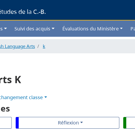
Skip
udes de la C.-B.
to
main
content
s
Suivi des acquis
Évaluations du Ministère
P
sh Language Arts
k
rts K
changement classe
les
Réflexion