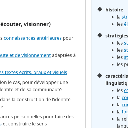
histoire
la
str
 écouter, visionner)
les
é
stratégie
es
connaissances antérieures
pour
les
s
les
s
coute et de visionnement
adaptées à
les
s
les p
textes écrits, oraux et visuels
caractéri
elon le cas, pour développer une
linguisti
dentité et de sa communauté
les
c
la
co
dans la construction de l’identité
la
co
re
la
fo
sances personnelles pour faire des
la re
s
et construire le sens
lang