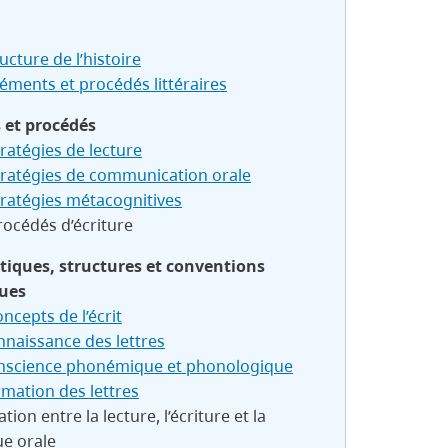
ucture de l’histoire
léments et procédés littéraires
s et procédés
tratégies de lecture
tratégies de communication orale
tratégies métacognitives
rocédés d’écriture
stiques, structures et conventions
ques
oncepts de l’écrit
nnaissance des lettres
nscience phonémique et phonologique
rmation des lettres
lation entre la lecture, l’écriture et la
ue orale