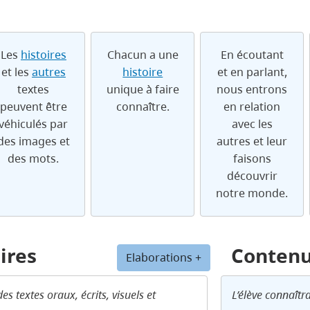
Les
histoires
Chacun a une
En écoutant
et les
autres
histoire
et en parlant,
textes
unique à faire
nous entrons
peuvent être
connaître.
en relation
véhiculés par
avec les
des images et
autres et leur
des mots.
faisons
découvrir
notre monde.
ires
Conten
Elaborations +
 des
textes
oraux, écrits, visuels et
L’élève connaîtra