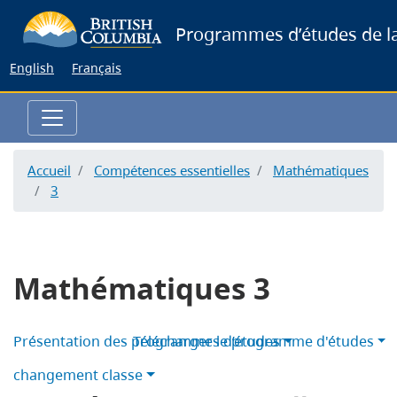
Skip
Programmes d’études de la
to
main
English
Français
content
Accueil
Compétences essentielles
Mathématiques
3
Mathématiques 3
Présentation des programmes d’études
Télécharger le programme d'études
changement classe