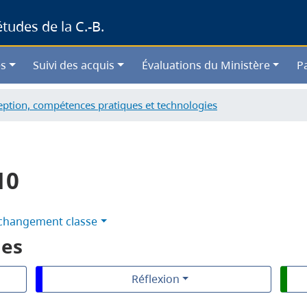
Skip
udes de la C.-B.
to
main
content
s
Suivi des acquis
Évaluations du Ministère
P
ption, compétences pratiques et technologies
10
changement classe
les
Réflexion