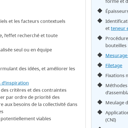
forme et d
Épaisseur
Identifica
iels et les facteurs contextuels
et
teneur 
, l’effet recherché et toute
Procédure
bouteille
réalisée seul ou en équipe
Mesurage 
Filetage
rmulant des idées, et améliorer les
Fixations 
 d’inspiration
Méthodes 
 des critères et des contraintes
d’assembl
ser par ordre de priorité des
Meulage d
 aux besoins de la collectivité dans
es
Applicati
 potentiellement viables
(CNI)