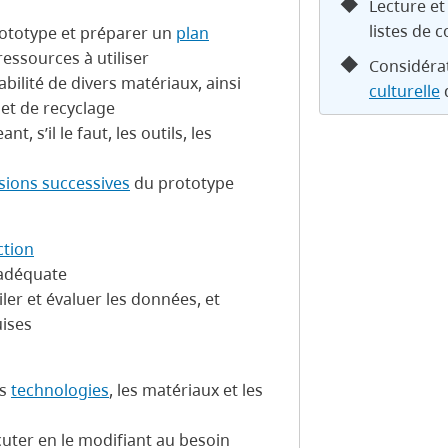
Lecture et
listes de 
ototype et préparer un
plan
ressources à utiliser
Considérat
abilité de divers matériaux, ainsi
culturelle
 et de recyclage
 s’il le faut, les outils, les
sions successives
du prototype
ction
 adéquate
iler et évaluer les données, et
uises
es
technologies
, les matériaux et les
écuter en le modifiant au besoin