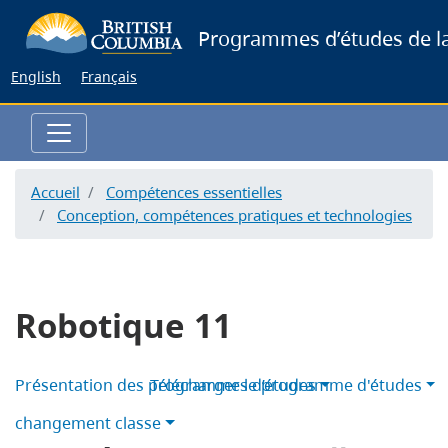
Skip
Programmes d’études de la
to
main
English
Français
content
Accueil
Compétences essentielles
Conception, compétences pratiques et technologies
Robotique 11
Présentation des programmes d’études
Télécharger le programme d'études
changement classe