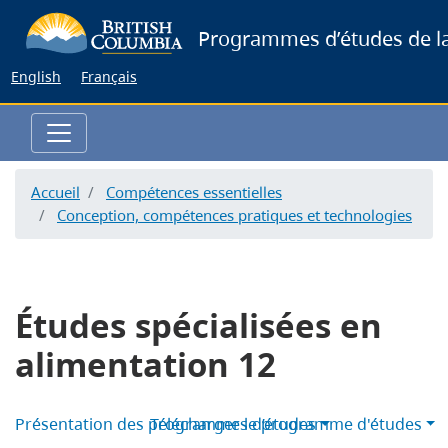
Skip
Programmes d’études de la
to
main
English
Français
content
Accueil
Compétences essentielles
Conception, compétences pratiques et technologies
Études spécialisées en
alimentation 12
Présentation des programmes d’études
Télécharger le programme d'études