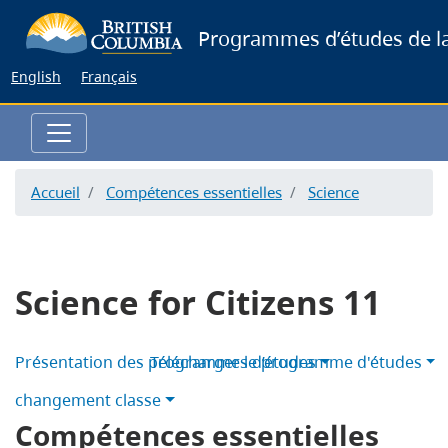
Skip
Programmes d’études de la
to
main
English
Français
content
Accueil
Compétences essentielles
Science
Science for Citizens 11
Présentation des programmes d’études
Télécharger le programme d'études
changement classe
Compétences essentielles