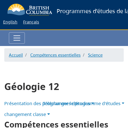
Skip
Programmes d’études de la
to
main
English
Français
content
Accueil
Compétences essentielles
Science
Géologie 12
Présentation des programmes d’études
Télécharger le programme d'études
changement classe
Compétences essentielles