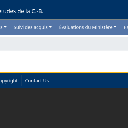
Skip
udes de la C.-B.
to
main
content
s
Suivi des acquis
Évaluations du Ministère
P
opyright
Contact Us