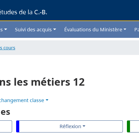
Skip
udes de la C.-B.
to
main
content
s
Suivi des acquis
Évaluations du Ministère
P
s cours
ns les métiers 12
changement classe
les
Réflexion