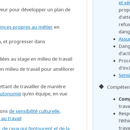
et sé
oyeur pour développer un plan de
propr
d'att
refus
nces propres au métier
en
dang
Assur
n, et progresser dans
Dang
d'act
liées au stage en milieu de travail
Procé
d'inc
en milieu de travail pour améliorer
Sensi
tant de travailler de manière
Compétenc
utonomie
qu’en équipe, en vue
Comp
trava
ions
de sensibilité culturelle,
Respo
 au travail
l'éth
trava
de ceux qui l’entourent et de la