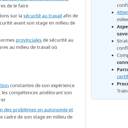
confi
es de le faire
Atten
ions sur la
sécurité au travail
afin de
milie
écurité avant son stage en milieu de
Aspec
savo
s normes
provinciales
de sécurité au
Strat
pres au milieu de travail où
confl
Comp
conn
Parc
certi
Proc
ation
constantes de son expérience
Train
s, les compétences améliorant son
rer
ion des problèmes en autonomie et
e cadre de son stage en milieu de