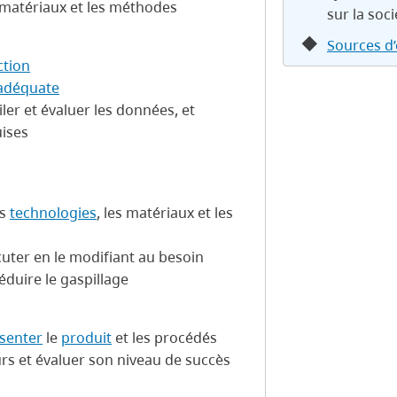
es matériaux et les méthodes
sur la soc
Sources d
ction
 adéquate
iler et évaluer les données, et
uises
es
technologies
, les matériaux et les
écuter en le modifiant au besoin
éduire le gaspillage
senter
le
produit
et les procédés
urs et évaluer son niveau de succès