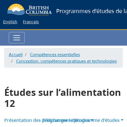
Skip
Programmes d’études de la
to
main
English
Français
content
Accueil
Compétences essentielles
Conception, compétences pratiques et technologies
Études sur l’alimentation
12
Présentation des programmes d’études
Télécharger le programme d'études