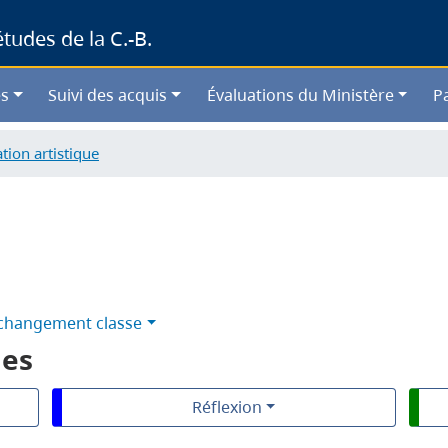
Skip
udes de la C.-B.
to
main
content
s
Suivi des acquis
Évaluations du Ministère
P
tion artistique
changement classe
les
Réflexion