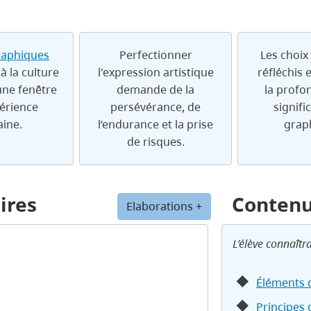
raphiques
Perfectionner
Les choix
à la culture
l'expression artistique
réfléchis 
une fenêtre
demande de la
la profo
périence
persévérance, de
signifi
ine.
l’endurance et la prise
grap
de risques.
ires
Conten
Elaborations +
L’élève connaîtra
Éléments d
Principes 