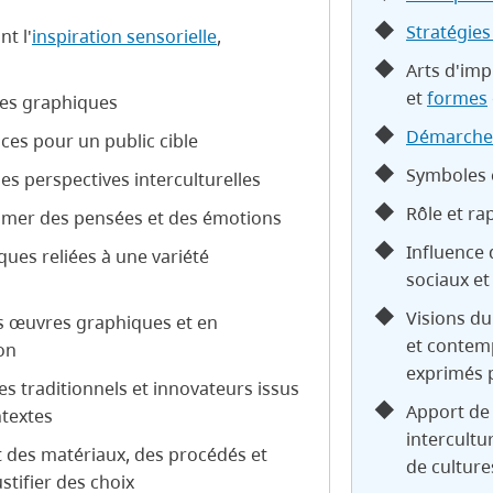
Stratégies
t l'
inspiration sensorielle
,
Arts d'imp
et
formes
res graphiques
Démarche 
ces pour un public cible
Symboles 
les perspectives interculturelles
Rôle et rap
imer des pensées et des émotions
Influence 
ques reliées à une variété
sociaux et
Visions du
es œuvres graphiques et en
et contem
on
exprimés p
s traditionnels et innovateurs issus
Apport de 
ntextes
intercultu
t des matériaux, des procédés et
de culture
stifier des choix