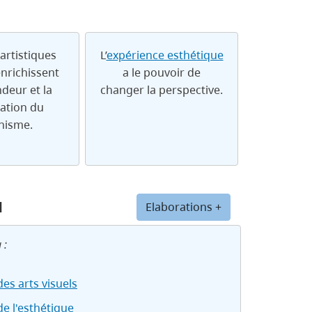
 artistiques
L’
expérience esthétique
enrichissent
a le pouvoir de
ndeur et la
changer la perspective.
cation du
hisme.
u
Elaborations +
 :
es arts visuels
de l'esthétique