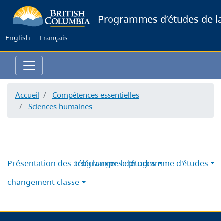
Skip
Programmes d’études de la
to
main
English
Français
content
Accueil
Compétences essentielles
Sciences humaines
Présentation des programmes d’études
Télécharger le programme d'études
changement classe