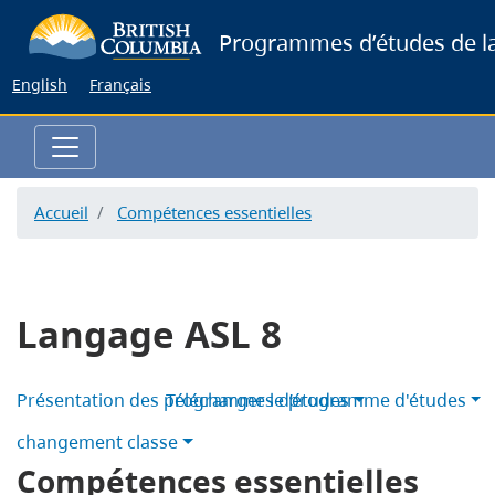
Skip
Programmes d’études de la
to
main
English
Français
content
Accueil
Compétences essentielles
Langage ASL 8
Présentation des programmes d’études
Télécharger le programme d'études
changement classe
Compétences essentielles