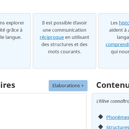
ns explorer
Il est possible d’avoir
Les
hist
ité grâce à
une communication
aident à 
le langue.
réciproque
en utilisant
langa
des structures et des
comprendr
mots courants.
qui nou
ires
Conten
Elaborations +
L’élève connaîtra
Phonème
Structures