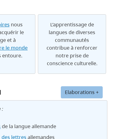
oires
nous
L’apprentissage de
acquérir le
langues de diverses
ge et à
communautés
e le monde
contribue à renforcer
s entoure.
notre prise de
conscience culturelle.
u
Elaborations +
 :
s
de la langue allemande
 des lettres
allemandes