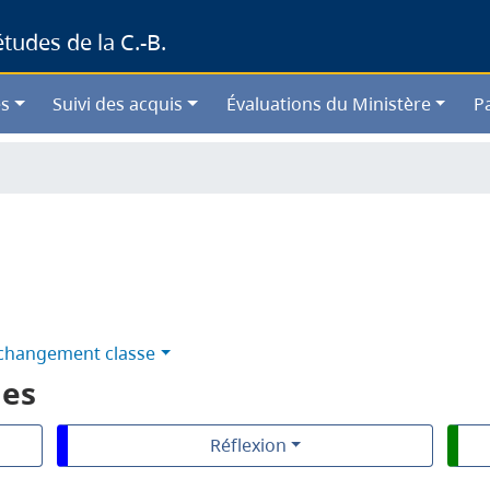
Skip
udes de la C.-B.
to
main
content
s
Suivi des acquis
Évaluations du Ministère
P
changement classe
les
Réflexion