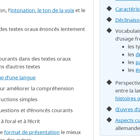
Caractéri
n, l’
intonation, le ton de la voix
et le
Déclinais
 des textes oraux énoncés lentement
Vocabulair
d’usage f
les t
les
d
ourants dans des textes oraux
les
p
s d’autres textes
les
é
ge d’une langue
Perspectiv
ur améliorer la compréhension
entre la l
histoires 
ructions simples
Œuvres d’
questions et d’énoncés courants
Aspects cu
 l’oral et à l’écrit
allemande
le
format de présentation
le mieux
les des autres