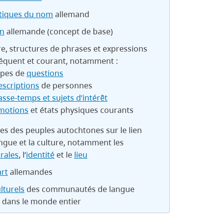
stiques du nom
allemand
on
allemande (concept de base)
e, structures de phrases et expressions
réquent et courant, notamment :
ypes de
questions
escriptions
de personnes
asse-temps et sujets d’intérêt
motions
et états physiques courants
es des peuples autochtones sur le lien
angue et la culture, notamment les
orales
, l’
identité
et le
lieu
art
allemandes
lturels
des communautés de langue
 dans le monde entier