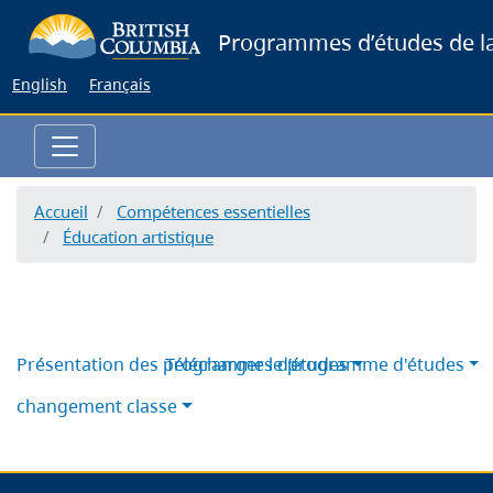
Skip
Programmes d’études de la
to
main
English
Français
content
Accueil
Compétences essentielles
Éducation artistique
Présentation des programmes d’études
Télécharger le programme d'études
changement classe