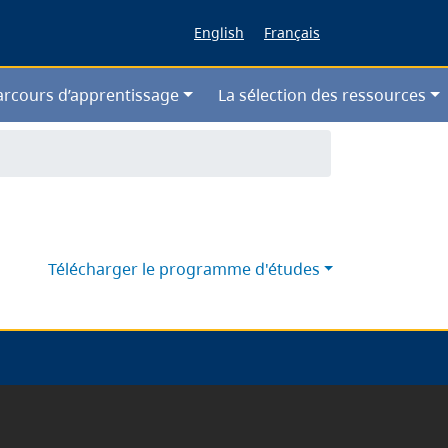
English
Français
arcours d’apprentissage
La sélection des ressources
Télécharger le programme d'études