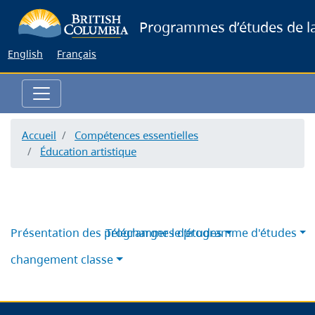
Skip
Programmes d’études de la
to
main
English
Français
content
Accueil
Compétences essentielles
Éducation artistique
Présentation des programmes d’études
Télécharger le programme d'études
changement classe