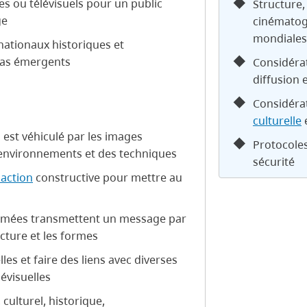
s ou télévisuels pour un public
Structure,
ge
cinématogr
mondiales
rnationaux historiques et
ias émergents
Considérat
diffusion 
Considérat
culturelle
e
 est véhiculé par les images
Protocoles
s environnements et des techniques
sécurité
oaction
constructive pour mettre au
nimées transmettent un message par
ucture et les formes
es et faire des liens avec diverses
évisuelles
 culturel, historique,