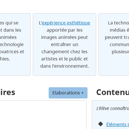
es qui se
L'
expérience esthétique
La techno
t dans les
apportée par les
médias 
animées
images animées peut
peuvent tr
 technologie
entraîner un
communi
vatrices et
changement chez les
plusieu
hies.
artistes et le public et
dans l'environnement.
ires
Conten
Elaborations +
L’élève connaîtra
Éléments 