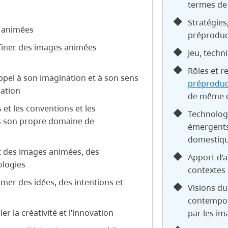
termes de 
Stratégies
s animées
préproduc
aufiner des images animées
Jeu, techn
Rôles et r
pel à son imagination et à son sens
préproduc
gation
de même qu
et les conventions et les
Technolog
s son propre domaine de
émergents
domestiqu
t des images animées, des
Apport d’a
ologies
contextes
mer des idées, des intentions et
Visions du
contempor
r la créativité et l’innovation
par les i