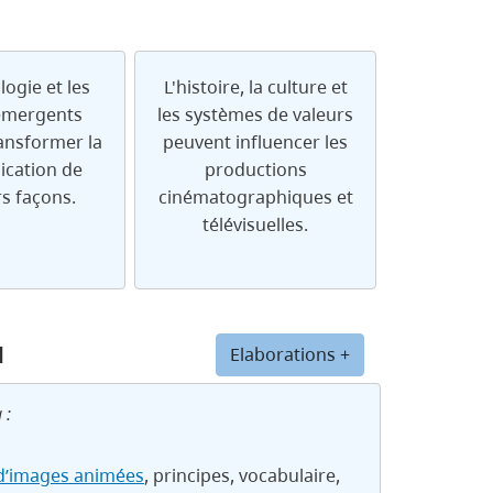
logie et les
L'histoire, la culture et
émergents
les systèmes de valeurs
ansformer la
peuvent influencer les
cation de
productions
rs façons.
cinématographiques et
télévisuelles.
u
Elaborations +
 :
d’images animées
, principes, vocabulaire,