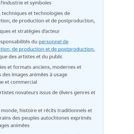
l’industrie et symboles
, techniques et technologies de
tion, de production et de postproduction,
iques et stratégies d’acteur
esponsabilités du
personnel de
tion, de production et de postproduction
,
e des artistes et du public
ies et formats anciens, modernes et
 des images animées à usage
e et commercial
rtistes novateurs issus de divers genres et
 monde, histoire et récits traditionnels et
ains des peuples autochtones exprimés
mages animées