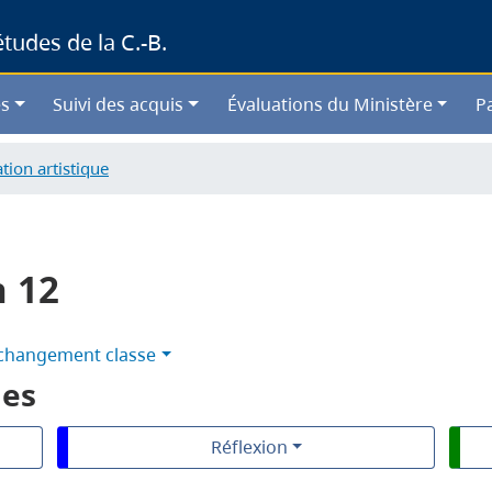
Skip
udes de la C.-B.
to
main
content
s
Suivi des acquis
Évaluations du Ministère
P
tion artistique
n 12
changement classe
les
Réflexion