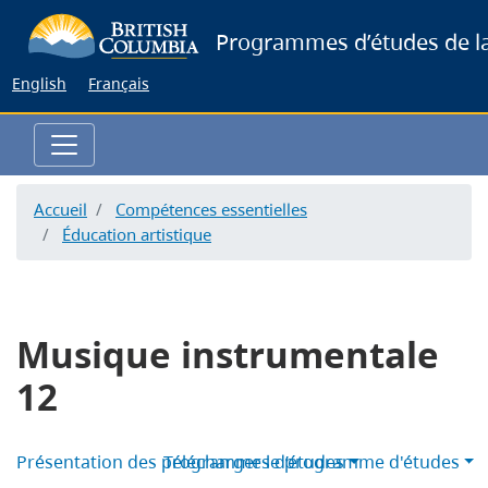
Skip
Programmes d’études de la
to
main
English
Français
content
Accueil
Compétences essentielles
Éducation artistique
Musique instrumentale
12
Présentation des programmes d’études
Télécharger le programme d'études