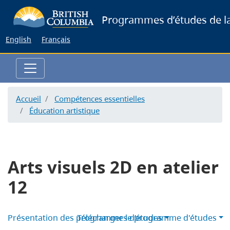
Skip
Programmes d’études de la
to
main
English
Français
content
Accueil
Compétences essentielles
Éducation artistique
Arts visuels 2D en atelier
12
Présentation des programmes d’études
Télécharger le programme d'études