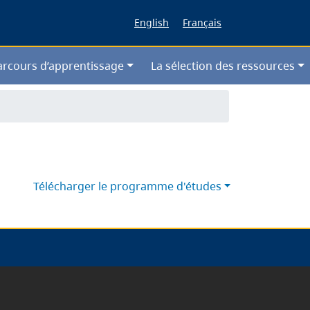
English
Français
arcours d’apprentissage
La sélection des ressources
Télécharger le programme d'études