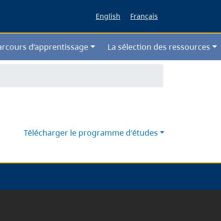
English
Français
arcours d’apprentissage
La sélection des ressources
Télécharger le programme d'études