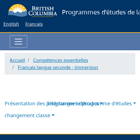
Skip
Programmes d’études de la
to
main
English
Français
content
Accueil
Compétences essentielles
Français langue seconde - immersion
Présentation des programmes d’études
Télécharger le programme d'études
changement classe