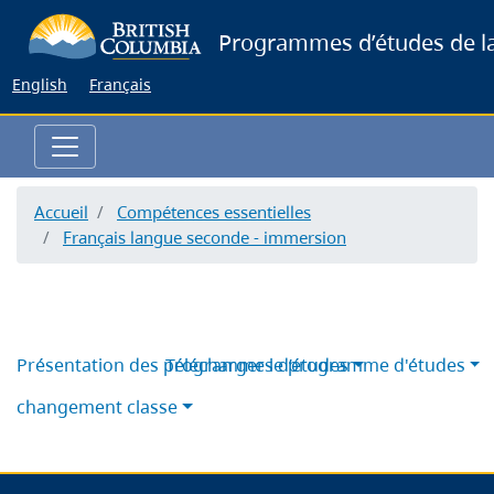
Skip
Programmes d’études de la
to
main
English
Français
content
Accueil
Compétences essentielles
Français langue seconde - immersion
Présentation des programmes d’études
Télécharger le programme d'études
changement classe