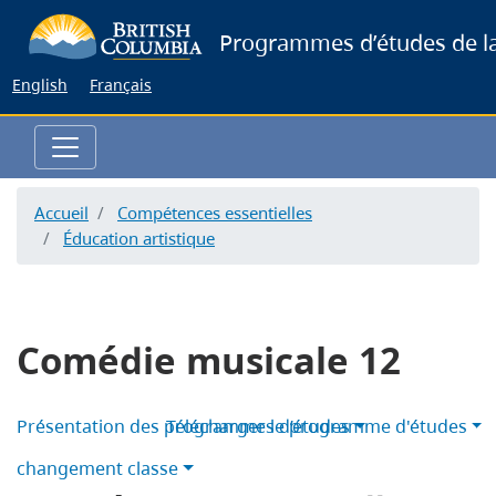
Skip
Programmes d’études de la
to
main
English
Français
content
Accueil
Compétences essentielles
Éducation artistique
Comédie musicale 12
Présentation des programmes d’études
Télécharger le programme d'études
changement classe