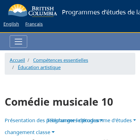
Skip
Programmes d’études de la
to
main
English
Français
content
Accueil
Compétences essentielles
Éducation artistique
Comédie musicale 10
Présentation des programmes d’études
Télécharger le programme d'études
changement classe