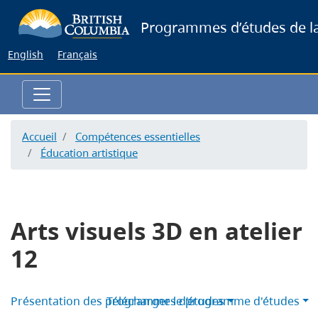
Skip
Programmes d’études de la
to
main
English
Français
content
Accueil
Compétences essentielles
Éducation artistique
Arts visuels 3D en atelier
12
Présentation des programmes d’études
Télécharger le programme d'études